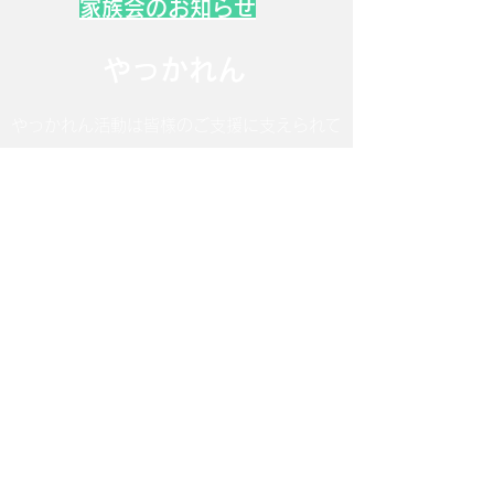
家族会のお知らせ
やっかれん
やっかれん活動は皆様のご支援に支えられて
います。活動にご賛同いただける方は会員・
賛助会員としてご登録をお願いいたします。
皆様からの会費は有効に使わせていただきま
す。
プライバシーポリシー
をご一読いただき同意
の上お申し込みください。
〒121-0813
東京都足立区竹ノ塚5-18-9-207
​Tel:
03-5856-4824
​Mail:
yakkaren@ck9.so-net.ne.jp