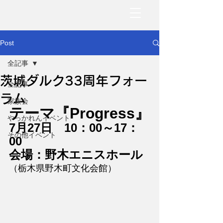
Post
全記事
茨城ダルク33周年フォー
全記事
ラム
家族会
テーマ『Progress』
やっかれんイベント
7月27日　10：00～17：
その他イベント
00
会場：野木エニスホール
（栃木県野木町文化会館）