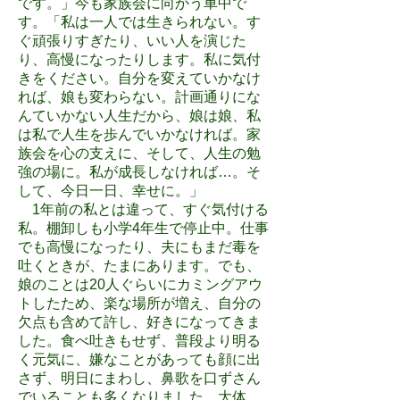
です。」今も家族会に向かう車中で
す。「私は一人では生きられない。す
ぐ頑張りすぎたり、いい人を演じた
り、高慢になったりします。私に気付
きをください。自分を変えていかなけ
れば、娘も変わらない。計画通りにな
んていかない人生だから、娘は娘、私
は私で人生を歩んでいかなければ。家
族会を心の支えに、そして、人生の勉
強の場に。私が成長しなければ…。そ
して、今日一日、幸せに。」
1年前の私とは違って、すぐ気付ける
私。棚卸しも小学4年生で停止中。仕事
でも高慢になったり、夫にもまだ毒を
吐くときが、たまにあります。でも、
娘のことは20人ぐらいにカミングアウ
トしたため、楽な場所が増え、自分の
欠点も含めて許し、好きになってきま
した。食べ吐きもせず、普段より明る
く元気に、嫌なことがあっても顔に出
さず、明日にまわし、鼻歌を口ずさん
でいることも多くなりました。大体、