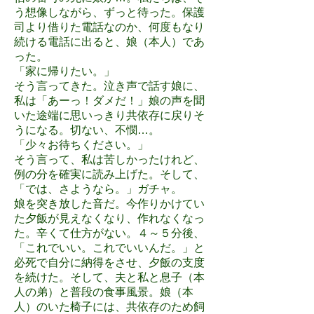
う想像しながら、ずっと待った。保護
司より借りた電話なのか、何度もなり
続ける電話に出ると、娘（本人）であ
った。
「家に帰りたい。」
そう言ってきた。泣き声で話す娘に、
私は「あーっ！ダメだ！」娘の声を聞
いた途端に思いっきり共依存に戻りそ
うになる。切ない、不憫…。
「少々お待ちください。」
そう言って、私は苦しかったけれど、
例の分を確実に読み上げた。そして、
「では、さようなら。」ガチャ。
娘を突き放した音だ。今作りかけてい
た夕飯が見えなくなり、作れなくなっ
た。辛くて仕方がない。４～５分後、
「これでいい。これでいいんだ。」と
必死で自分に納得をさせ、夕飯の支度
を続けた。そして、夫と私と息子（本
人の弟）と普段の食事風景。娘（本
人）のいた椅子には、共依存のため飼