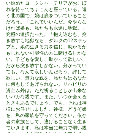
い始めたヨークシャーテリアがおこぼ
れを待ってちょこんと座っている。遠
く北の国で、娘は底をついていること
だろう。「これでいいんだ。今やらな
ければ娘も、私たちも永遠に地獄。」
究極の選択だった。「抱え込むも、突
き放すも地獄なら、ダルクの12ステッ
プと、娘の生きる力を信じ、助かるか
もしれない可能性の方に賭けるしかな
い。子どもを愛し、助かって欲しい、
だから突き放すしかない。分かってい
ても、なんて哀しいんだろう。許して
欲しい、無力な親を。私たちはあなた
に何もしてあげられない。リハビリの
資金以外は。ただ祈ることしか出来な
いバカな親です。また、いつか会える
ときもあるでしょう。でも、それは神
様にお任せしました。神様、どうぞ娘
を、私の家族を守ってください。依存
者の家族として、逃げることなく生き
ていきます。私は本当に無力で弱い親