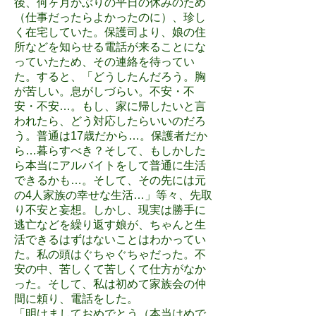
後、何ヶ月かぶりの平日の休みのため
（仕事だったらよかったのに）、珍し
く在宅していた。保護司より、娘の住
所などを知らせる電話が来ることにな
っていたため、その連絡を待ってい
た。すると、「どうしたんだろう。胸
が苦しい。息がしづらい。不安・不
安・不安…。もし、家に帰したいと言
われたら、どう対応したらいいのだろ
う。普通は17歳だから…。保護者だか
ら…暮らすべき？そして、もしかした
ら本当にアルバイトをして普通に生活
できるかも…。そして、その先には元
の4人家族の幸せな生活…」等々、先取
り不安と妄想。しかし、現実は勝手に
逃亡などを繰り返す娘が、ちゃんと生
活できるはずはないことはわかってい
た。私の頭はぐちゃぐちゃだった。不
安の中、苦しくて苦しくて仕方がなか
った。そして、私は初めて家族会の仲
間に頼り、電話をした。
「明けましておめでとう（本当はめで