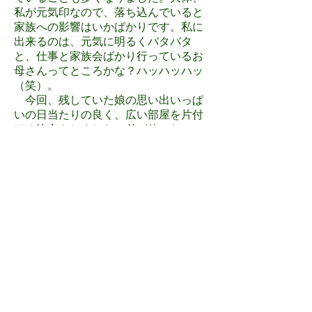
私が元気印なので、落ち込んでいると
家族への影響はいかばかりです。私に
出来るのは、元気に明るくバタバタ
と、仕事と家族会ばかり行っているお
母さんってところかな？ハッハッハッ
（笑）。
今回、残していた娘の思い出いっぱ
いの日当たりの良く、広い部屋を片付
ける決心をしました（弟が使いたいと
希望していた）。「もうあなたの暮す
部屋はありません。自立してくださ
い。生家なので、将来泊まりに来るこ
とは可能です。突き放しと言いなが
ら、一緒に暮らすことを夢見ていた母
は、きっぱり気持ちを変えました。
「どこにいようと、あなたは私の娘で
す。私は母親です。愛しています。何
があっても生きていて欲しい。あなた
の幸せを祈っています。」
その後、娘は自分からダルクに戻りま
した。先行く仲間の中で、まだゼロか