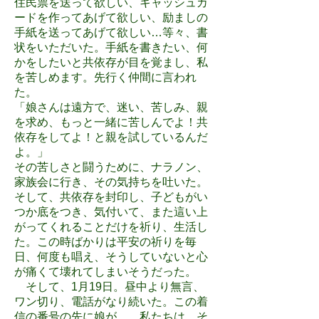
住民票を送って欲しい、キャッシュカ
ードを作ってあげて欲しい、励ましの
手紙を送ってあげて欲しい…等々、書
状をいただいた。手紙を書きたい、何
かをしたいと共依存が目を覚まし、私
を苦しめます。先行く仲間に言われ
た。
「娘さんは遠方で、迷い、苦しみ、親
を求め、もっと一緒に苦しんでよ！共
依存をしてよ！と親を試しているんだ
よ。」
その苦しさと闘うために、ナラノン、
家族会に行き、その気持ちを吐いた。
そして、共依存を封印し、子どもがい
つか底をつき、気付いて、また這い上
がってくれることだけを祈り、生活し
た。この時ばかりは平安の祈りを毎
日、何度も唱え、そうしていないと心
が痛くて壊れてしまいそうだった。
そして、1月19日。昼中より無言、
ワン切り、電話がなり続いた。この着
信の番号の先に娘が…。私たちは、そ