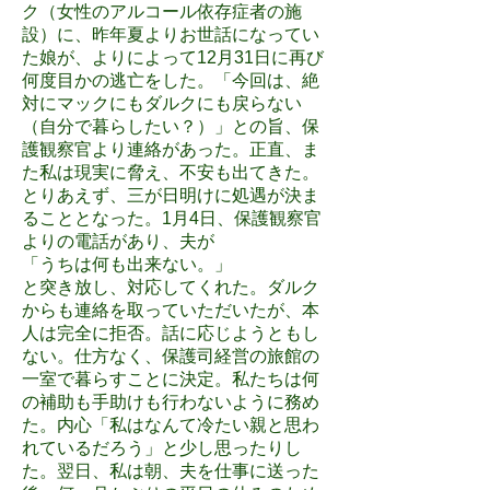
ク（女性のアルコール依存症者の施
設）に、昨年夏よりお世話になってい
た娘が、よりによって12月31日に再び
何度目かの逃亡をした。「今回は、絶
対にマックにもダルクにも戻らない
（自分で暮らしたい？）」との旨、保
護観察官より連絡があった。正直、ま
た私は現実に脅え、不安も出てきた。
とりあえず、三が日明けに処遇が決ま
ることとなった。1月4日、保護観察官
よりの電話があり、夫が
「うちは何も出来ない。」
と突き放し、対応してくれた。ダルク
からも連絡を取っていただいたが、本
人は完全に拒否。話に応じようともし
ない。仕方なく、保護司経営の旅館の
一室で暮らすことに決定。私たちは何
の補助も手助けも行わないように務め
た。内心「私はなんて冷たい親と思わ
れているだろう」と少し思ったりし
た。翌日、私は朝、夫を仕事に送った