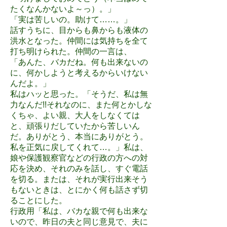
たくなんかないよ～っ）。」
「実は苦しいの。助けて……。」
話すうちに、目からも鼻からも液体の
洪水となった。仲間には気持ちを全て
打ち明けられた。仲間の一言は、
「あんた、バカだね。何も出来ないの
に、何かしようと考えるからいけない
んだよ。」
私はハッと思った。「そうだ、私は無
力なんだ!!それなのに、また何とかしな
くちゃ、よい親、大人をしなくては
と、頑張りだしていたから苦しいん
だ。ありがとう、本当にありがとう。
私を正気に戻してくれて…。」私は、
娘や保護観察官などの行政の方への対
応を決め、それのみを話し、すぐ電話
を切る。または、それが実行出来そう
もないときは、とにかく何も話さず切
ることにした。
行政用「私は、バカな親で何も出来な
いので、昨日の夫と同じ意見で、夫に